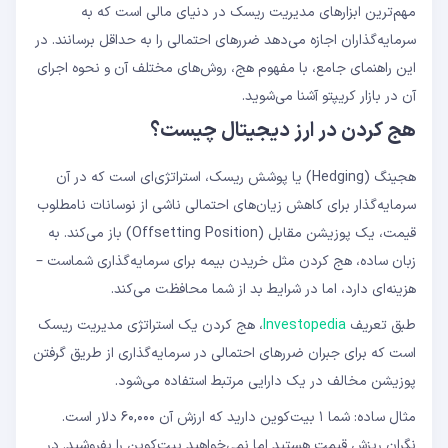
مهم‌ترین ابزارهای مدیریت ریسک در دنیای مالی است که به
روش ۲: هج با تبدیل به استیبل کوین
روش ۳: هج با قراردادهای آپشن (Options)
سرمایه‌گذاران اجازه می‌دهد ضررهای احتمالی را به حداقل برسانند. در
روش ۴: هج با اسپرد (Spread Trading)
این راهنمای جامع، با مفهوم هج، روش‌های مختلف آن و نحوه اجرای
مزایا
آن در بازار کریپتو آشنا می‌شوید.
معایب
Delta Neutral Hedging
هج کردن در ارز دیجیتال چیست؟
هج با استیبل‌کوین‌ها
هج با همبستگی معکوس
هجینگ (Hedging) یا پوشش ریسک، استراتژی‌ای است که در آن
هج کردن در ارز دیجیتال به چه معناست؟
سرمایه‌گذار برای کاهش زیان‌های احتمالی ناشی از نوسانات نامطلوب
روش‌های اصلی هج در کریپتو کدامند؟
هزینه‌های هج کردن چیست؟
قیمت، یک پوزیشن مقابل (Offsetting Position) باز می‌کند. به
تفاوت هج و آربیتراژ چیست؟
زبان ساده، هج کردن مثل خریدن بیمه برای سرمایه‌گذاری شماست –
چه زمانی باید هج کنیم؟
هزینه‌ای دارد، اما در شرایط بد از شما محافظت می‌کند.
آیا مبتدیان هم می‌توانند هج کنند؟
طبق تعریف
Investopedia
، هج کردن یک استراتژی مدیریت ریسک
است که برای جبران ضررهای احتمالی در سرمایه‌گذاری از طریق گرفتن
پوزیشن مخالف در یک دارایی مرتبط استفاده می‌شود.
مثال ساده: شما ۱ بیت‌کوین دارید که ارزش آن ۶۰,۰۰۰ دلار است.
نگران ریزش قیمت هستید اما نمی‌خواهید بیت‌کوین را بفروشید. در