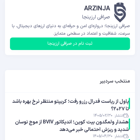
ARZINJA
صرافی ارزینجا
صرافی ارزینجا؛ دروازه‌ای امن و حرفه‌ای به دنیای ارزهای دیجیتال، با
سرعت، شفافیت و اعتماد در سطحی متمایز.
ثبت نام در صرافی ارزینجا
منتخب سردبیر
پاول از ریاست فدرال رزرو رفت؛ کریپتو منتظر نرخ بهره باشد
تا ۲۰۲۷؟
انتشار: 1405/02/30
هشدار ولمگدون بیت کوین؛ اندیکاتور BVIV از موج نوسان
شدید و ریزش احتمالی خبر می‌دهد
انتشار: 1405/04/30