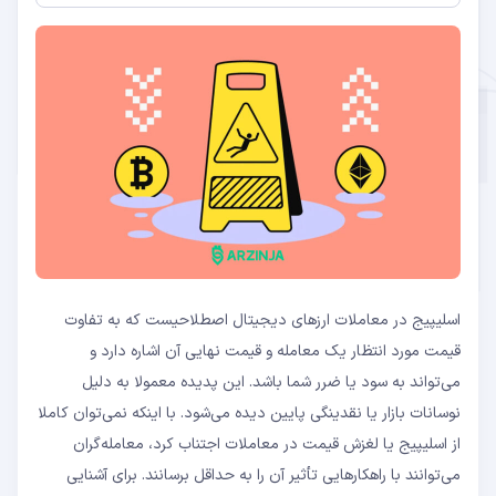
اسلیپیج یا لغزش قیمت در معاملات ارز دیجیتال
چیست؟
دلایل اسلیپیج در بازار ارزهای دیجیتال
آشنایی بیشتر با اسلیپیج مثبت و منفی
محاسبه درصد اسلیپیج در معاملات ارز دیجیتال
آیا اسلیپیج به جیب صرافی می‌رود؟
چگونه اسلیپیج را در معاملات ارزهای دیجیتال به
حداقل برسانیم؟
چطور حد تحمل لغزش را درست تعیین کنیم؟
نکاتی که در مدیریت اسلیپیج به کمک شما می‌آیند
چند درصد اسلیپیج عادی است؟
صرافی‌های غیرمتمرکز
صرافی‌های متمرکز
سفارش محدود تعیین کنید
اسلیپیج در معاملات ارزهای دیجیتال اصطلاحیست که به تفاوت
پلتفرم معاملاتی مناسبی انتخاب کنید
قیمت مورد انتظار یک معامله و قیمت نهایی آن اشاره دارد و
تحمل لغزش را تعیین کنید
می‌تواند به سود یا ضرر شما باشد. این پدیده معمولا به دلیل
از نقدینگی ارزهای دیجیتال معامله مطمئن شوید
کارمزدهای معاملاتی را در نظر داشته باشید.
نوسانات بازار یا نقدینگی پایین دیده می‌شود. با اینکه نمی‌توان کاملا
از اسلیپیج یا لغزش قیمت در معاملات اجتناب کرد، معامله‌گران
می‌توانند با راهکارهایی تأثیر آن را به حداقل برسانند. برای آشنایی