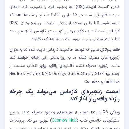
کردن “امنیت افزوده (RS)” به زنجیره خود را تصویب کرد. ارتقای
مورد انتظار قرار است در 15 مارس 2023 با نام ارتقاء v9-Lamba
منتشر شود. RS اولین نسخه از ویژگی امنیت بین زنجیره ای (ICS)
کازماس است که به بلاکچین‌های اکوسیستم کازماس اجازه می دهد
منابع اعتبارسنجی را برای بهبود امنیت به اشتراک بگذارند.
فقط پروتکل هایی که توسط حاکمیت کازماس تایید شده‌اند به عنوان
زنجیره های مصرف کننده در به روز رسانی آتی اضافه خواهند شد.
هشت زنجیره مصرف کننده کاندیدای بالقوه برای انتخاب هستند، از
جمله Neutron، PolymerDAO، Duality، Stride، Simply Staking،
FairBlock و Comdex.
امنیت زنجیره‌ای کازماس می‌تواند یک چرخه
بازده واقعی را آغاز کند
ویژگی RS تا 25 درصد از هزینه‌های زنجیره مصرف کننده را بین
استیکرهای کازماس هاب (
Cosmos Hub
) توزیع می‌کند. پروتکل‌ها
همچنین می‌توانند بخشی از تورم رمزی و جریان های درآمد را به