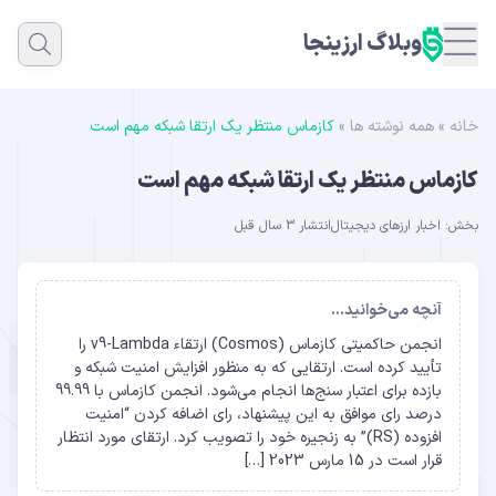
وبلاگ ارزینجا
خانه
»
همه نوشته ها
»
کازماس منتظر یک ارتقا شبکه مهم است
کازماس منتظر یک ارتقا شبکه مهم است
بخش:
اخبار ارزهای دیجیتال
انتشار 3 سال قبل
آنچه می‌خوانید...
انجمن حاکمیتی کازماس (Cosmos) ارتقاء v9-Lambda را
تأیید کرده است. ارتقایی که به منظور افزایش امنیت شبکه و
بازده برای اعتبار سنج‌ها انجام می‌شود. انجمن کازماس با 99.99
درصد رای موافق به این پیشنهاد، رای اضافه کردن “امنیت
افزوده (RS)” به زنجیره خود را تصویب کرد. ارتقای مورد انتظار
قرار است در 15 مارس 2023 […]