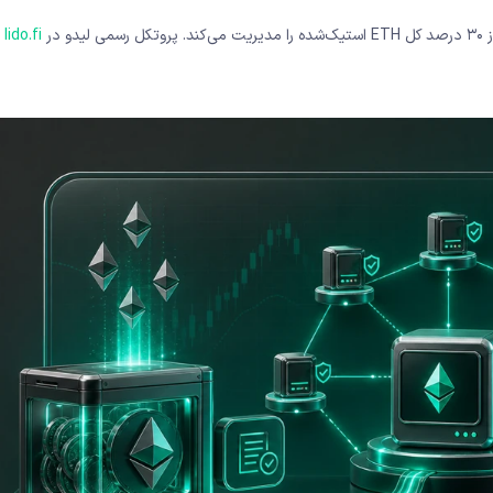
در
lido.fi
د