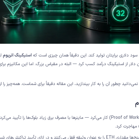
استیکینگ اتریوم
ار
کت Bitmine تنها در یک دوره چند ماهه بیش از ۵۰۰ میلیون دلار از استیکینگ درآمد کسب کرد — البته در مقیاس بزرگ. اما این مکانیز
 نمی‌دانید چطور آن را به کار بیندازید، این مقاله دقیقاً برای شماست. همه‌چیز را ا
م
قبل از سپتامبر ۲۰۲۲، شبکه اتریوم مثل بیت‌کوین با مکانیزم اثبات کار (Proof of Work) کار می‌کرد — ماینرها با مصرف برق زیاد بلوک‌ها را تأیید م
در سیستم جدید، به جای ماینر، «اعتبارسنج» (Validator) داریم. اعتبارسنج‌ها مقداری ETH را به عنوان وثیقه قفل می‌کنند و در ازای تأیید 