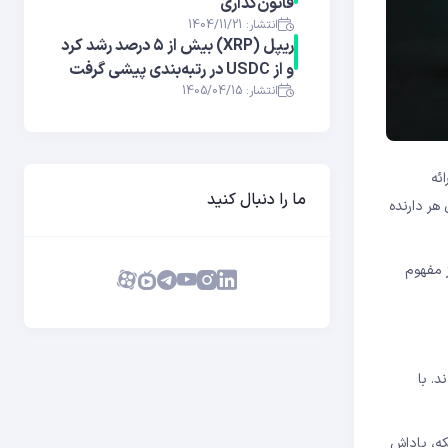
قانون‌گذاری
انتشار: 1404/11/21
ریپل (XRP) بیش از ۵ درصد رشد کرد
و از USDC در رتبه‌بندی پیشی گرفت
انتشار: 1405/04/15
ائه
ما را دنبال کنید
م برای هر دارنده
ز مفهوم
ی‌کردند. با
تراکنش‌های شبکه، پاداش