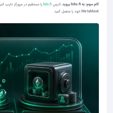
گام سوم: به lido.fi بروید.
آدرس
lido.fi
MetaMask خود را متصل کنید.