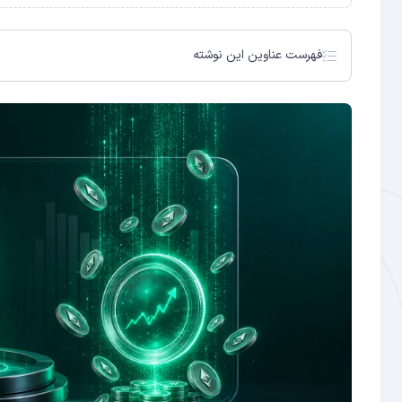
فهرست عناوین این نوشته
استیکینگ اتریوم چیست؟ از اثبات کار تا اثبات سهام
انواع روش‌های استیکینگ اتریوم
مقایسه روش‌های استیکینگ اتریوم
راهنمای گام به گام استیکینگ با لیدو (ساده‌ترین روش)
سود واقعی استیکینگ — چقدر می‌توان درآمد داشت؟
ریسک‌های استیکینگ اتریوم — چه چیزی ممکن است اشتباه 
استیکینگ اتریوم برای ایرانیان — چه باید بدانید؟
سوالات متداول
استیکینگ مستقیم — ۳۲ اتریوم، گره اعتبارسنج خودت
استیکینگ تجمعی (Pooled Staking) — لیدو، راکت پول
استیکینگ از طریق صرافی
لیکوئید استیکینگ — stETH و rETH
ریسک اسلشینگ
ریسک قرارداد هوشمند
ریسک بازار و نقدشوندگی
حداقل اتریوم برای استیکینگ چقدر است؟
سود استیکینگ اتریوم چقدر است؟