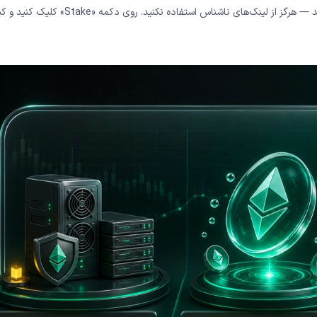
را مستقیم در مرورگر تایپ کنید — هرگز از لینک‌های ناشناس استفاده نکنید. روی