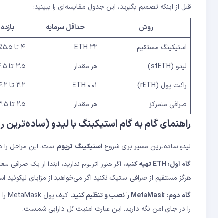
قبل از اینکه تصمیم بگیرید، این جدول مقایسه‌ای را ببینید:
روش
حداقل سرمایه
بازده 
استیکینگ مستقیم
۳۲ ETH
۴ تا ۵.۵٪
لیدو (stETH)
هر مقدار
۳.۵ تا ۴.۵٪
راکت پول (rETH)
۰.۰۱ ETH
۳.۲ تا ۴.۲٪
صرافی متمرکز
هر مقدار
۲.۵ تا ۳.۵٪
راهنمای گام به گام استیکینگ با لیدو (ساده‌ترین 
لیدو ساده‌ترین مسیر برای شروع
استیکینگ اتریوم
است. این مراحل را دن
گام اول: ETH تهیه کنید.
اگر هنوز اتریوم ندارید، ابتدا از یک صرافی معت
هرگز مستقیم از صرافی استیک نکنید اگر می‌خواهید از مزایای لیکوئید اس
گام دوم: MetaMask را نصب و تنظیم کنید.
را در جای امن نگه دارید. این عبارت امنیت کل دارایی شماست.