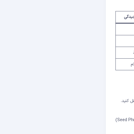
یدگی
م
پول شخصی (مثل MetaMask) منتقل کنید.
کیف پول MetaMask را از metamask.io دانلود کنید. یک کیف پول جدید بسازید و عبارت بازیابی (Seed Phrase)