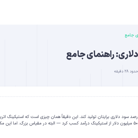
ای جامع
B
دلاری: راهنمای جامع
28 دقیقه
DO
 کنید بدون هیچ کار اضافه‌ای، اتریوم‌هایتان هر سال ۳ تا ۵ درصد سود دلاری برایتان تولید کند. این دقیقاً همان چیزی است که استیکینگ ات
ارائه می‌دهد. شرکت Bitmine تنها در یک دوره چند ماهه بیش از ۵۰۰ میلیون دلار از استیکینگ درآمد کسب کرد — البته در مقیاس بزرگ. اما این