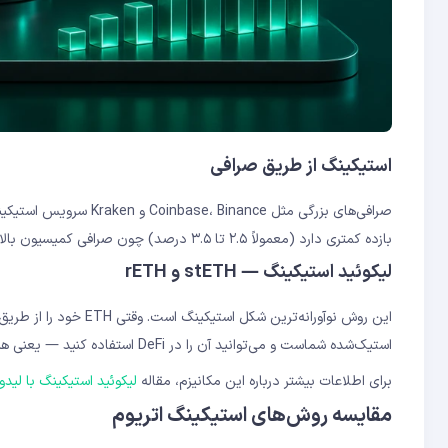
استیکینگ از طریق صرافی
بازده کمتری دارد (معمولاً ۲.۵ تا ۳.۵ درصد) چون صرافی کمیسیون بالایی می‌گیرد. ضمناً کنترل کلیدهای خصوصی شما با صرافی است که ریسک محسوب می‌شود.
لیکوئید استیکینگ — stETH و rETH
استیک‌شده شماست و می‌توانید آن را در DeFi استفاده کنید — یعنی همزمان هم سود استیکینگ می‌گیرید و هم نقدشوندگی دارید.
برای اطلاعات بیشتر درباره این مکانیزم، مقاله
لیکوئید استیکینگ با لیدو
مقایسه روش‌های استیکینگ اتریوم