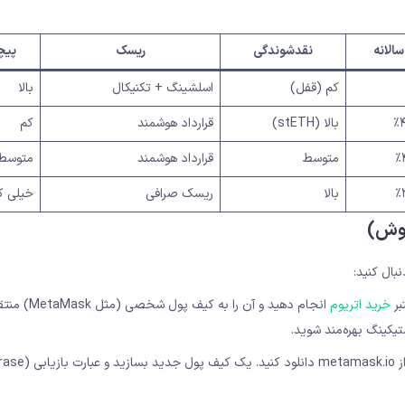
سالانه
نقدشوندگی
ریسک
پیچ
کم (قفل)
اسلشینگ + تکنیکال
بالا
بالا (stETH)
قرارداد هوشمند
کم
متوسط
قرارداد هوشمند
متوسط
بالا
ریسک صرافی
خیلی ک
روش)
بال کنید:
بر
خرید اتریوم
انجام دهید و آن را به کیف 
تیکینگ بهره‌مند شوید.