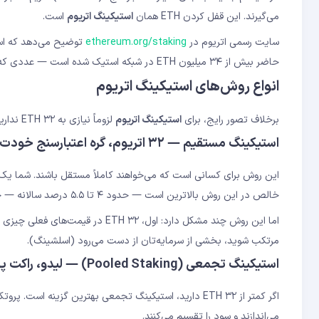
می‌گیرند. این قفل کردن ETH همان
استیکینگ اتریوم
است.
سایت رسمی اتریوم در
ethereum.org/staking
توضیح می‌دهد که استی
حاضر بیش از ۳۴ میلیون ETH در شبکه استیک شده است — عددی که نشان می‌دهد این مکانیزم چقدر مورد اعتماد است.
انواع روش‌های استیکینگ اتریوم
برخلاف تصور رایج، برای
استیکینگ اتریوم
لزوماً نیازی به ۳۲ ETH ندارید. چهار روش اصلی وجود دارد که هرکدام مناسب شرایط متفاوتی هستند:
استیکینگ مستقیم — ۳۲ اتریوم، گره اعتبارسنج خودت
خالص در این روش بالاترین است — حدود ۴ تا ۵.۵ درصد سالانه — چون واسطه‌ای وجود ندارد.
مرتکب شوید، بخشی از سرمایه‌تان از دست می‌رود (اسلشینگ).
استیکینگ تجمعی (Pooled Staking) — لیدو، راکت پول
اگر کمتر از ۳۲ ETH دارید، استیکینگ تجمعی بهترین گزینه است. پروتکل‌هایی مثل
می‌اندازند و سود را تقسیم می‌کنند.